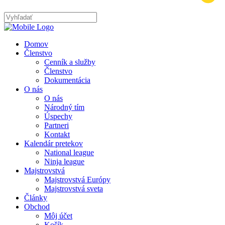
Domov
Členstvo
Cenník a služby
Členstvo
Dokumentácia
O nás
O nás
Národný tím
Úspechy
Partneri
Kontakt
Kalendár pretekov
National league
Ninja league
Majstrovstvá
Majstrovstvá Európy
Majstrovstvá sveta
Články
Obchod
Môj účet
Košík