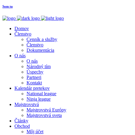
Som tu
Domov
Členstvo
Cenník a služby
Členstvo
Dokumentácia
O nás
O nás
Národný tím
Úspechy
Partneri
Kontakt
Kalendár pretekov
National league
Ninja league
Majstrovstvá
Majstrovstvá Európy
Majstrovstvá sveta
Články
Obchod
Môj účet