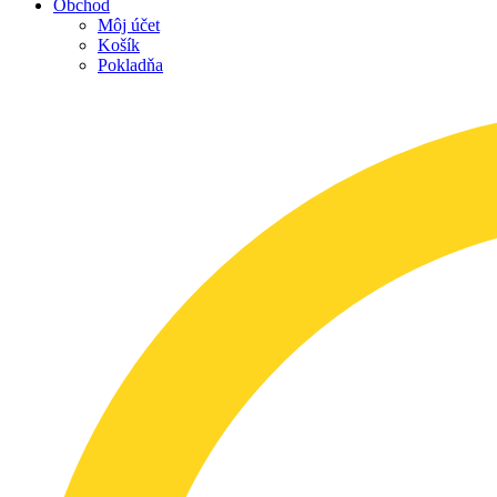
Obchod
Môj účet
Košík
Pokladňa