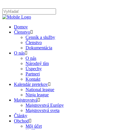
Domov
Členstvo
Cenník a služby
Členstvo
Dokumentácia
O nás
O nás
Národný tím
Úspechy
Partneri
Kontakt
Kalendár pretekov
National league
Ninja league
Majstrovstvá
Majstrovstvá Európy
Majstrovstvá sveta
Články
Obchod
Môj účet