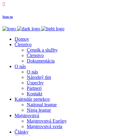
Som tu
Domov
Členstvo
Cenník a služby
Členstvo
Dokumentácia
O nás
O nás
Národný tím
Úspechy
Partneri
Kontakt
Kalendár pretekov
National league
Ninja league
Majstrovstvá
Majstrovstvá Európy
Majstrovstvá sveta
Články