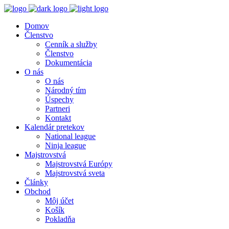
Domov
Členstvo
Cenník a služby
Členstvo
Dokumentácia
O nás
O nás
Národný tím
Úspechy
Partneri
Kontakt
Kalendár pretekov
National league
Ninja league
Majstrovstvá
Majstrovstvá Európy
Majstrovstvá sveta
Články
Obchod
Môj účet
Košík
Pokladňa